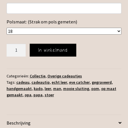
Polsmaat: (Strak om pols gemeten)
Leren
In winkelmand
Mannen
Armband
aantal
Categorieën:
Collectie
,
Overige cadeautjes
Tags:
cadeau
,
cadeautip
,
echt leer
,
eye catcher
,
gegraveerd
,
handgemaakt
,
kado
,
leer
,
man
,
mooie sluiting
,
oom
,
op maat
gemaakt
,
opa
,
papa
,
stoer
Beschrijving