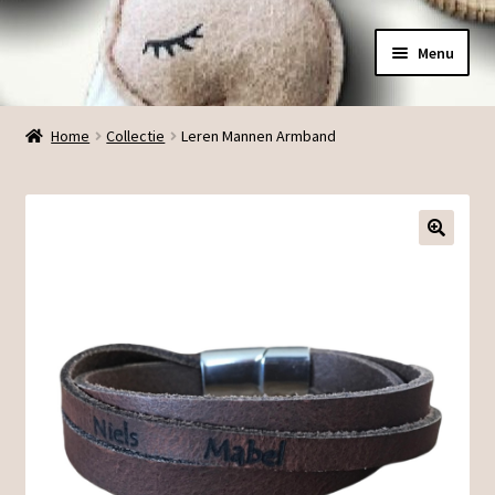
Ga
Ga
Menu
door
direct
naar
naar
Menu
navigatie
de
Home
Collectie
Leren Mannen Armband
inhoud