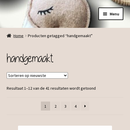
Ga
Ga
Menu
door
direct
naar
naar
Menu
navigatie
de
Home
Producten getagged “handgemaakt”
inhoud
handgemaakt
Resultaat 1–12 van de 41 resultaten wordt getoond
1
2
3
4