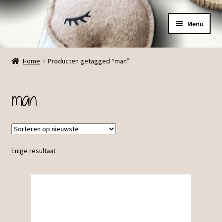
Ga
Ga
Menu
door
direct
naar
naar
Menu
navigatie
de
Home
Producten getagged “man”
inhoud
man
Enige resultaat