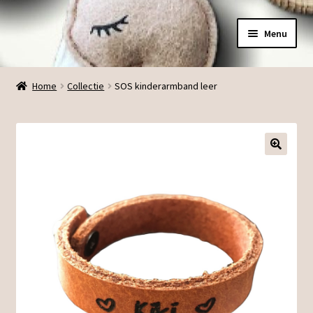
Ga
Ga
Menu
door
direct
naar
naar
Menu
navigatie
de
Home
Collectie
SOS kinderarmband leer
inhoud