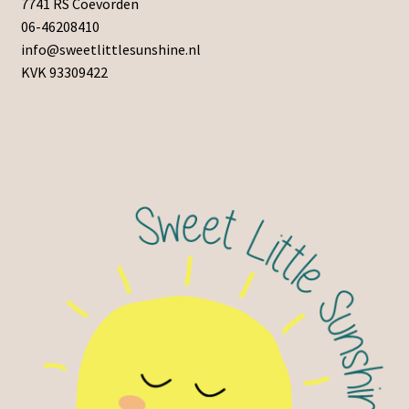
7741 RS Coevorden
06-46208410
info@sweetlittlesunshine.nl
KVK 93309422