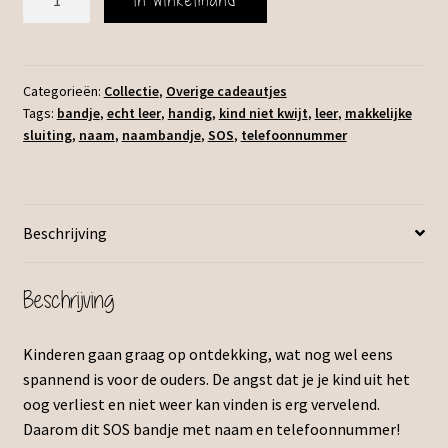
kinderarmband
leer
aantal
Categorieën:
Collectie
,
Overige cadeautjes
Tags:
bandje
,
echt leer
,
handig
,
kind niet kwijt
,
leer
,
makkelijke
sluiting
,
naam
,
naambandje
,
SOS
,
telefoonnummer
Beschrijving
Beschrijving
Kinderen gaan graag op ontdekking, wat nog wel eens
spannend is voor de ouders. De angst dat je je kind uit het
oog verliest en niet weer kan vinden is erg vervelend.
Daarom dit SOS bandje met naam en telefoonnummer!