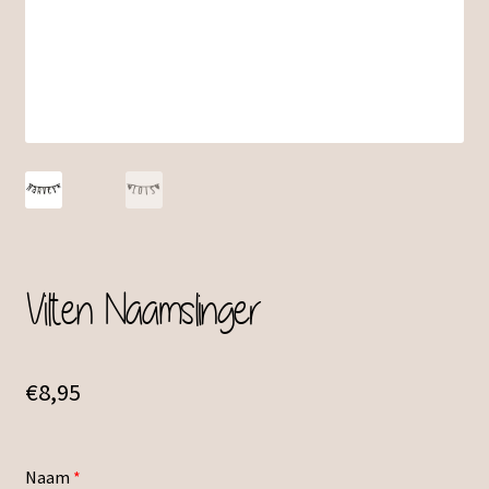
Vilten Naamslinger
€
8,95
Naam
*