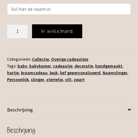
Vilten
In winkelmand
Naamslinger
aantal
Categorieën:
Collectie
,
Overige cadeautjes
Tags:
baby
,
babykamer
,
cadeautje
,
decoratie
,
handgemaakt
,
hartje
,
kraamcadeau
,
leuk
,
lief gepersonaliseerd
,
Naamslinger
,
Persoonlijk
,
slinger
,
sterretje
,
vilt
,
zwart
Beschrijving
Beschrijving