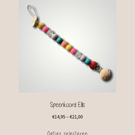
Speenkoord Ellis
€
14,95
–
€
21,00
Opties selecteren