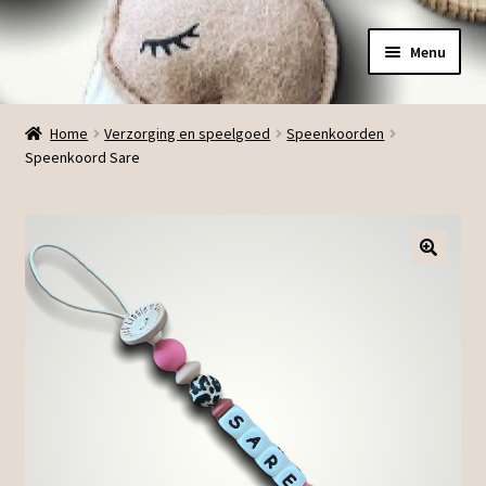
Ga
Ga
Menu
door
direct
naar
naar
Menu
navigatie
de
Home
Verzorging en speelgoed
Speenkoorden
inhoud
Speenkoord Sare