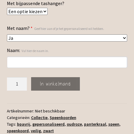
Met bijpassende tashanger?
Met naam?
*
Geef hier aan of je het gepersonaliseerd wil hebben.
Naam:
Vul hier de naam in.
Speenkoord
In winkelmand
Sare
aantal
Artikelnummer:
Niet beschikbaar
Categorieën:
Collectie
,
Speenkoorden
Tags:
bpavrij
,
gepersonaliseerd
,
oudroze
,
panterkraal
,
speen
,
speenkoord
,
veilig
,
zwart