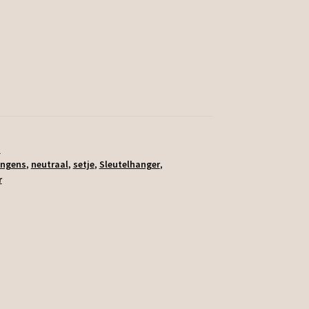
s
ongens
,
neutraal
,
setje
,
Sleutelhanger
,
r