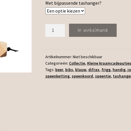
Met bijpassende tashanger?
Speenkoord
In winkelmand
Beer
aantal
Artikelnummer:
Niet beschikbaar
Categorieën:
Collectie
,
Kleine kraamcadeautje
Tags:
beer
,
bibs
,
blauw
,
difrax
,
frigg
,
handig
,
j
speenketting
,
speenkoord
,
speentje
,
tashange