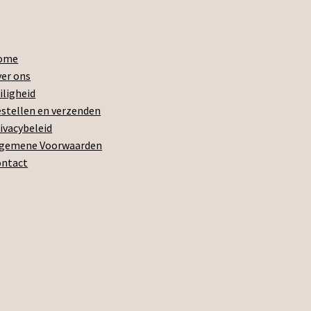
ome
er ons
iligheid
stellen en verzenden
ivacybeleid
lgemene Voorwaarden
ontact