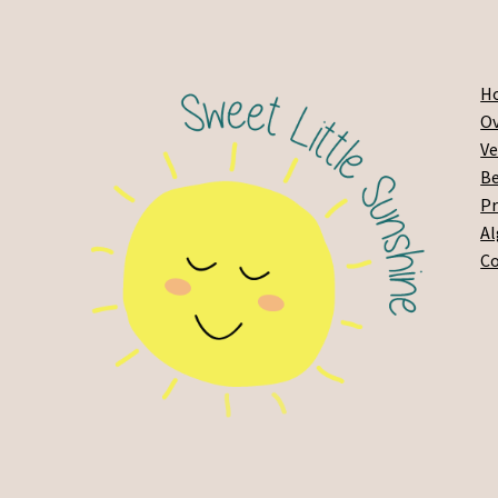
H
Ov
Ve
Be
Pr
A
C