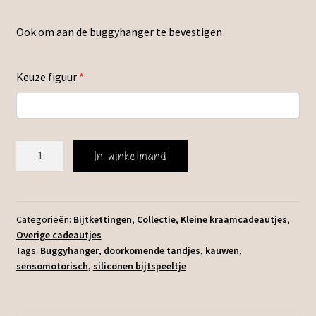
Ook om aan de buggyhanger te bevestigen
Keuze figuur
*
Siliconen
In winkelmand
Bijtspeeltje
voor
Buggyhanger
aantal
Categorieën:
Bijtkettingen
,
Collectie
,
Kleine kraamcadeautjes
,
Overige cadeautjes
Tags:
Buggyhanger
,
doorkomende tandjes
,
kauwen
,
sensomotorisch
,
siliconen bijtspeeltje