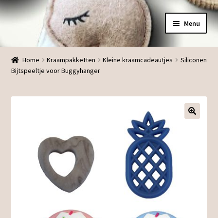
Ga
Ga
Menu
door
direct
naar
naar
Menu
navigatie
de
Home
Kraampakketten
Kleine kraamcadeautjes
Siliconen
inhoud
Bijtspeeltje voor Buggyhanger