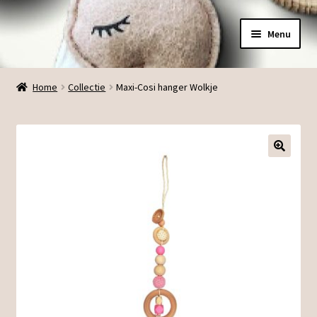
Ga
Ga
Menu
door
direct
naar
naar
Menu
navigatie
de
Home
Collectie
Maxi-Cosi hanger Wolkje
inhoud