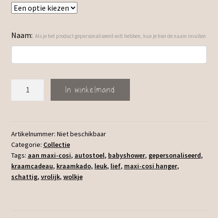
Naam:
Als je het product gepersonaliseerd wilt hebben, kun je hier de naam invullen
Maxi-
In winkelmand
Cosi
hanger
Wolkje
aantal
Artikelnummer:
Niet beschikbaar
Categorie:
Collectie
Tags:
aan maxi-cosi
,
autostoel
,
babyshower
,
gepersonaliseerd
,
kraamcadeau
,
kraamkado
,
leuk
,
lief
,
maxi-cosi hanger
,
schattig
,
vrolijk
,
wolkje