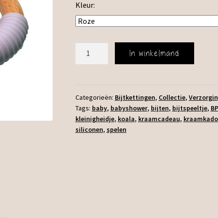
Kleur:
Bijtspeeltje
In winkelmand
Koala
aantal
Categorieën:
Bijtkettingen
,
Collectie
,
Verzorgin
Tags:
baby
,
babyshower
,
bijten
,
bijtspeeltje
,
BP
kleinigheidje
,
koala
,
kraamcadeau
,
kraamkado
siliconen
,
spelen