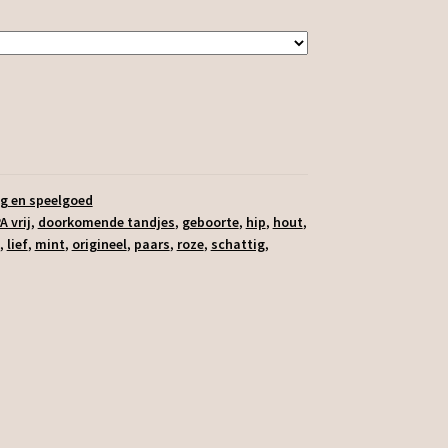
g en speelgoed
A vrij
,
doorkomende tandjes
,
geboorte
,
hip
,
hout
,
,
lief
,
mint
,
origineel
,
paars
,
roze
,
schattig
,