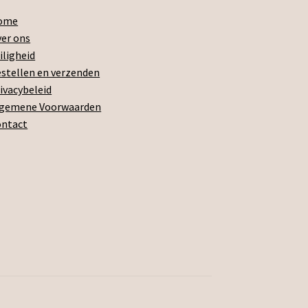
ome
er ons
iligheid
stellen en verzenden
ivacybeleid
lgemene Voorwaarden
ontact