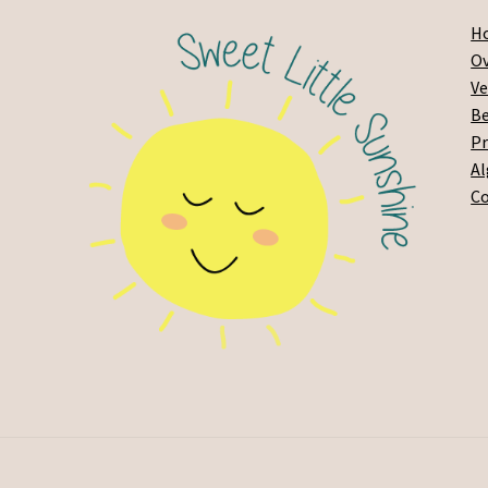
H
Ov
Ve
Be
Pr
A
C