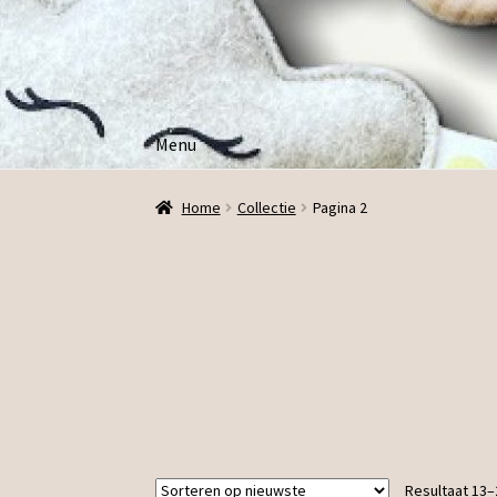
Ga
Ga
door
direct
naar
naar
navigatie
de
Menu
inhoud
Home
Collectie
Pagina 2
Resultaat 13–