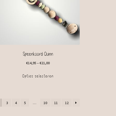
Speenkoord Quinn
€
14,95
–
€
21,00
Opties selecteren
3
4
5
…
10
11
12