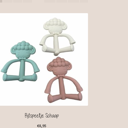
Bijtspeeltje Schaap
€
8,95