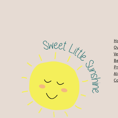
H
Ov
Ve
Be
Pr
A
C