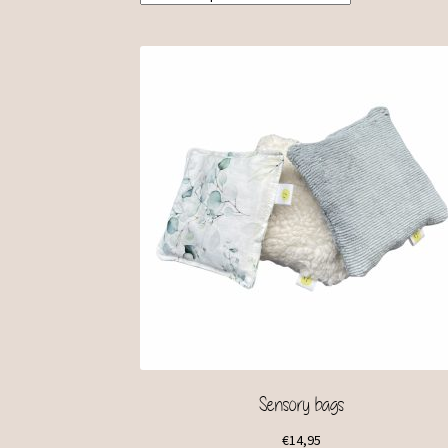
Sensory bags
€
14,95