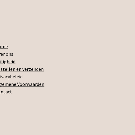
ome
er ons
iligheid
stellen en verzenden
ivacybeleid
lgemene Voorwaarden
ontact