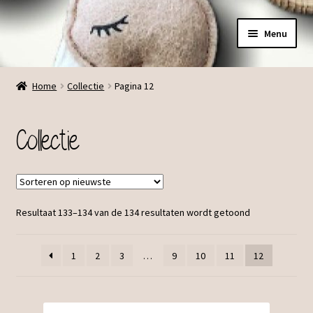
Ga
Ga
Menu
door
direct
naar
naar
Menu
navigatie
de
Home
Collectie
Pagina 12
inhoud
Collectie
Resultaat 133–134 van de 134 resultaten wordt getoond
1
2
3
…
9
10
11
12