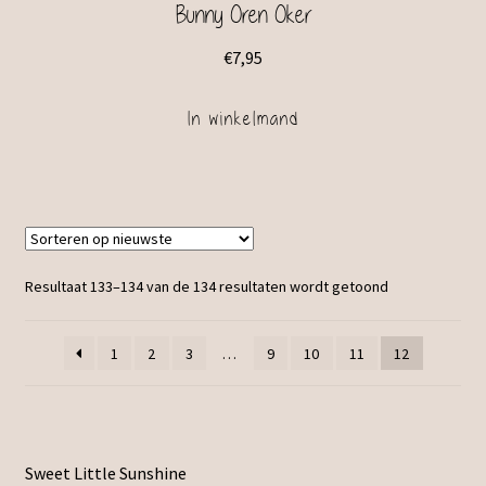
Bunny Oren Oker
€
7,95
In winkelmand
Resultaat 133–134 van de 134 resultaten wordt getoond
1
2
3
…
9
10
11
12
Sweet Little Sunshine