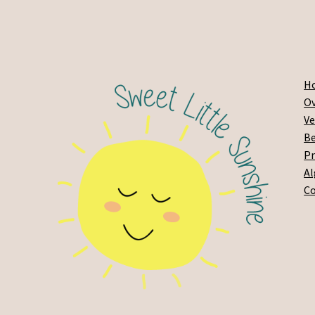
H
Ov
Ve
Be
Pr
A
C