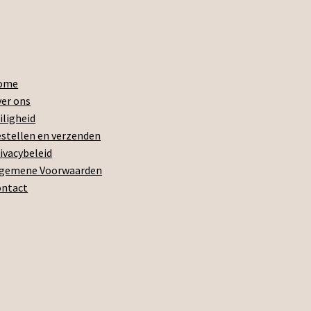
ome
er ons
iligheid
stellen en verzenden
ivacybeleid
lgemene Voorwaarden
ontact