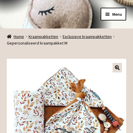
Ga
Ga
Menu
door
direct
naar
naar
Menu
navigatie
de
Home
Kraampakketten
Exclusieve kraampakketten
inhoud
Gepersonaliseerd kraampakket M