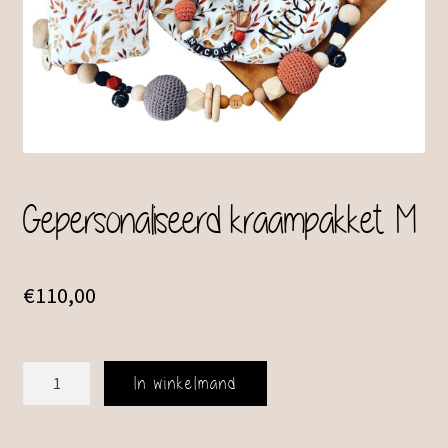
Gepersonaliseerd kraampakket M
€
110,00
Gepersonaliseerd
In winkelmand
kraampakket
M
aantal