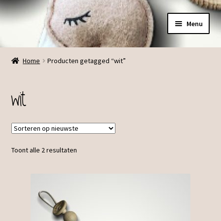
Ga
Ga
Menu
door
direct
naar
naar
Menu
navigatie
de
Home
Producten getagged “wit”
inhoud
wit
Toont alle 2 resultaten