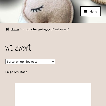
Ga
Ga
Menu
door
direct
naar
naar
Menu
navigatie
de
Home
Producten getagged “wit zwart”
inhoud
wit zwart
Enige resultaat