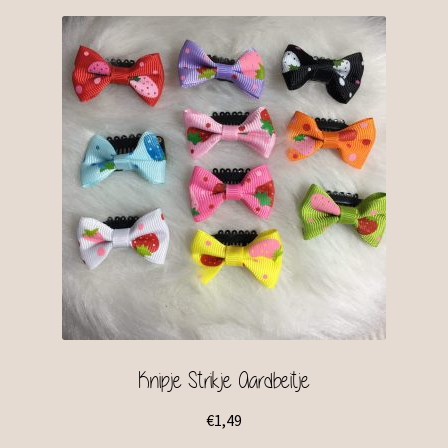
Knipje Strikje Aardbeitje
€
1,49