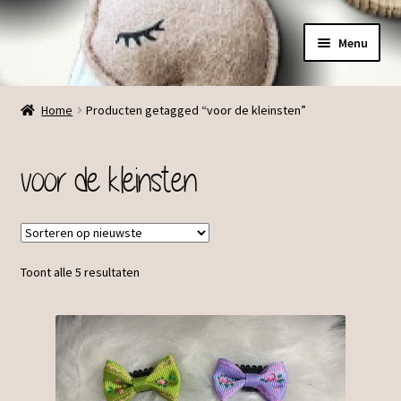
Ga
Ga
Menu
door
direct
naar
naar
Menu
navigatie
de
Home
Producten getagged “voor de kleinsten”
inhoud
voor de kleinsten
Toont alle 5 resultaten