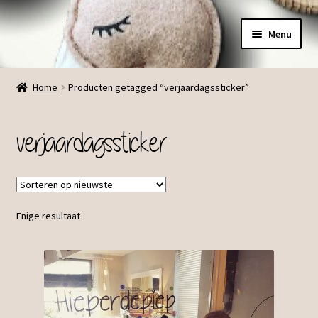
Ga
Ga
Menu
door
direct
naar
naar
Menu
navigatie
de
Home
Producten getagged “verjaardagssticker”
inhoud
verjaardagssticker
Enige resultaat