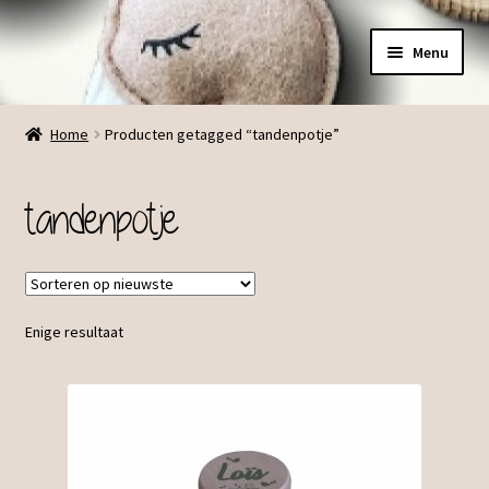
Ga
Ga
Menu
door
direct
naar
naar
Menu
navigatie
de
Home
Producten getagged “tandenpotje”
inhoud
tandenpotje
Enige resultaat