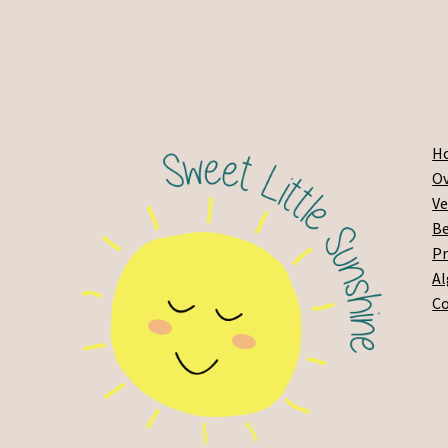
H
Ov
Ve
Be
Pr
A
C