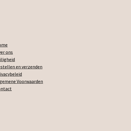
ome
er ons
iligheid
stellen en verzenden
ivacybeleid
lgemene Voorwaarden
ontact