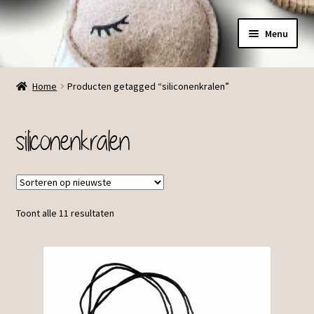
Ga
Ga
Menu
door
direct
naar
naar
Menu
navigatie
de
Home
Producten getagged “siliconenkralen”
inhoud
siliconenkralen
Toont alle 11 resultaten