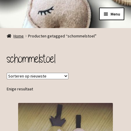
Ga
Ga
Menu
door
direct
naar
naar
Menu
navigatie
de
Home
Producten getagged “schommelstoel”
inhoud
schommelstoel
Enige resultaat