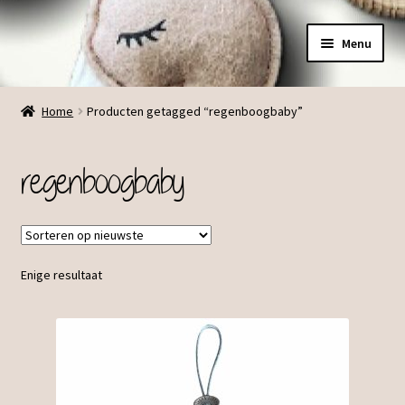
Ga
Ga
Menu
door
direct
naar
naar
Menu
navigatie
de
Home
Producten getagged “regenboogbaby”
inhoud
regenboogbaby
Enige resultaat