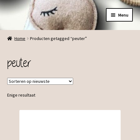
Ga
Ga
Menu
door
direct
naar
naar
Menu
navigatie
de
Home
Producten getagged “peuter”
inhoud
peuter
Enige resultaat