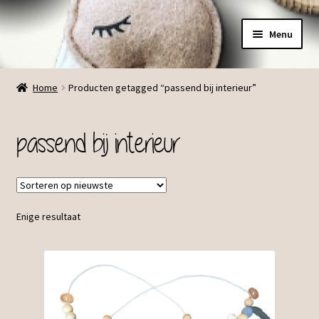
Ga
Ga
Menu
door
direct
naar
naar
Menu
navigatie
de
Home
Producten getagged “passend bij interieur”
inhoud
passend bij interieur
Enige resultaat