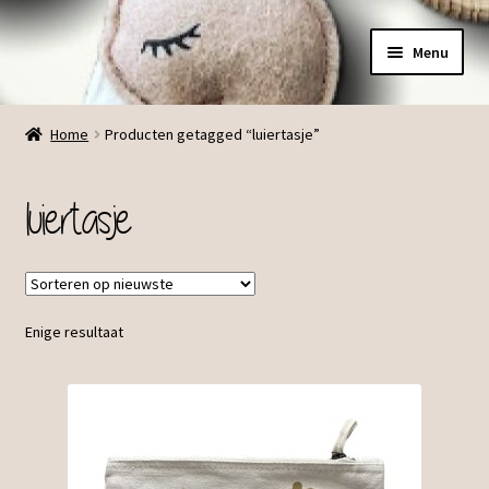
Ga
Ga
Menu
door
direct
naar
naar
Menu
navigatie
de
Home
Producten getagged “luiertasje”
inhoud
luiertasje
Enige resultaat