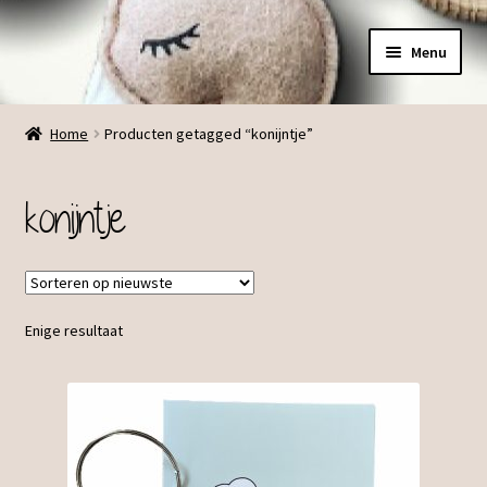
Ga
Ga
Menu
door
direct
naar
naar
Menu
navigatie
de
Home
Producten getagged “konijntje”
inhoud
konijntje
Enige resultaat