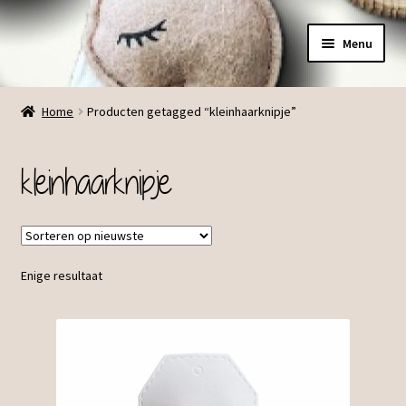
Ga
Ga
Menu
door
direct
naar
naar
Menu
navigatie
de
Home
Producten getagged “kleinhaarknipje”
inhoud
kleinhaarknipje
Enige resultaat