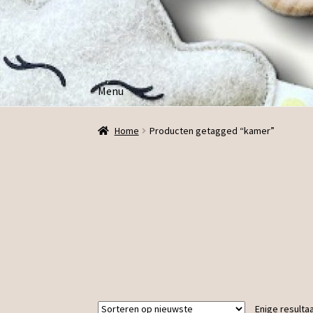
Ga
Ga
door
direct
naar
naar
navigatie
de
Menu
inhoud
Home
Producten getagged “kamer”
Enige resulta