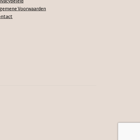
ivacybeleid
lgemene Voorwaarden
ontact