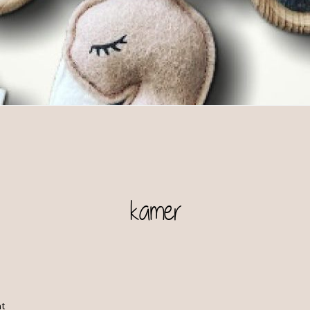
kamer
at