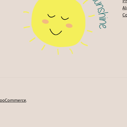
Pr
A
C
 WooCommerce
.