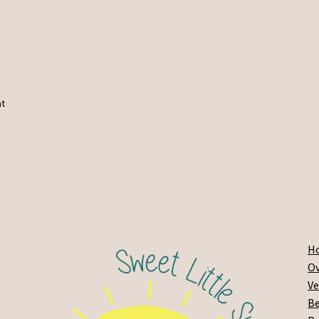
at
H
Ov
Ve
Be