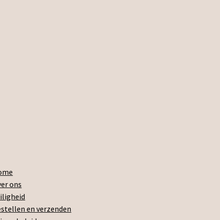
ome
er ons
iligheid
stellen en verzenden