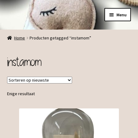
Ga
Ga
Menu
door
direct
naar
naar
Menu
navigatie
de
Home
Producten getagged “instamom”
inhoud
instamom
Enige resultaat