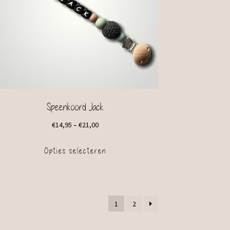
Speenkoord Jack
€
14,95
–
€
21,00
Opties selecteren
1
2