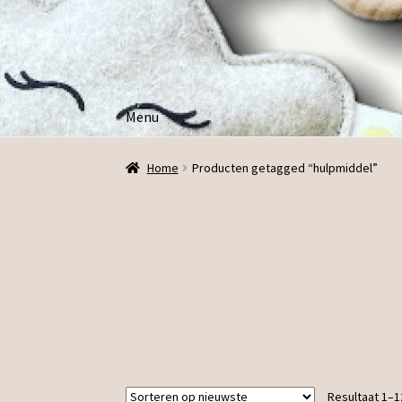
Ga
Ga
door
direct
naar
naar
navigatie
de
Menu
inhoud
Home
Producten getagged “hulpmiddel”
Resultaat 1–1