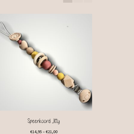
Speenkoord Jitty
€
14,95
–
€
21,00