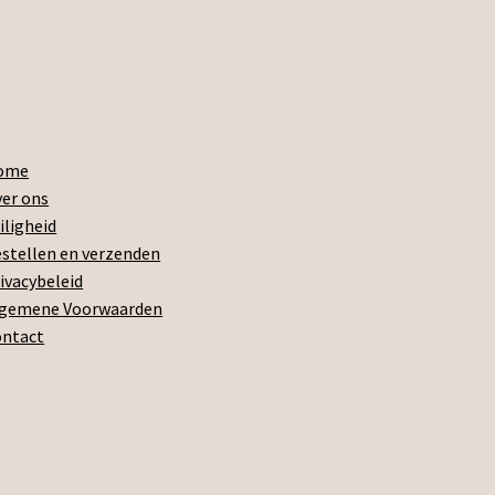
ome
er ons
iligheid
stellen en verzenden
ivacybeleid
lgemene Voorwaarden
ontact