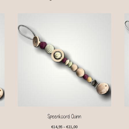
Speenkoord Quinn
€
14,95
–
€
21,00