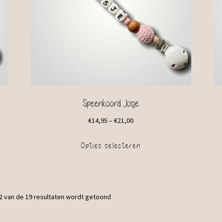
Speenkoord Josje
€
14,95
–
€
21,00
Opties selecteren
2 van de 19 resultaten wordt getoond