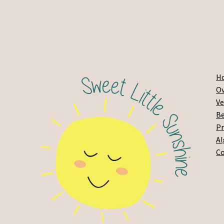
H
Ov
Ve
Be
Pr
A
C