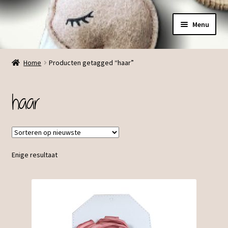
Ga
Ga
Menu
door
direct
naar
naar
Menu
navigatie
de
Home
Producten getagged “haar”
inhoud
haar
Enige resultaat