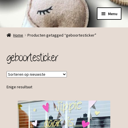
Ga
Ga
Menu
door
direct
naar
naar
Menu
navigatie
de
Home
Producten getagged “geboortesticker”
inhoud
geboortesticker
Enige resultaat