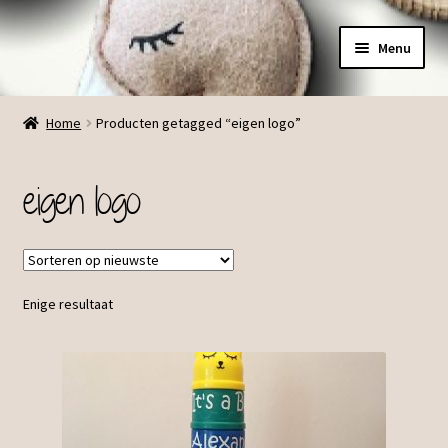
Ga
Ga
Menu
door
direct
naar
naar
Menu
navigatie
de
Home
Producten getagged “eigen logo”
inhoud
eigen logo
Enige resultaat