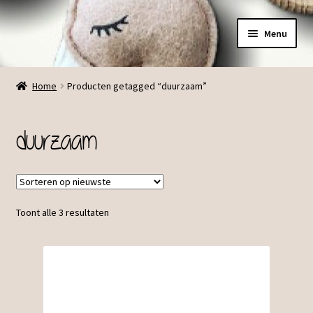
Ga
Ga
Menu
door
direct
naar
naar
Menu
navigatie
de
Home
Producten getagged “duurzaam”
inhoud
duurzaam
Toont alle 3 resultaten