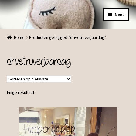
Ga
Ga
Menu
door
direct
naar
naar
Menu
navigatie
de
Home
Producten getagged “drivetruverjaardag”
inhoud
drivetruverjaardag
Enige resultaat