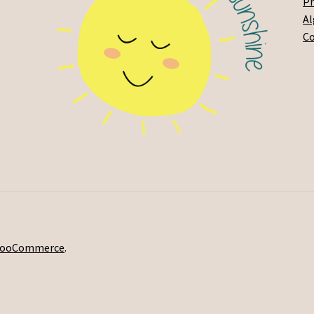
Pr
A
C
 WooCommerce
.