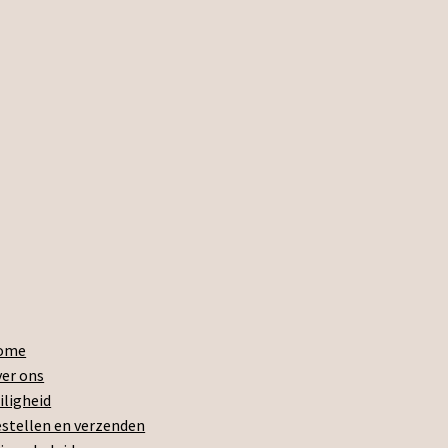
ome
er ons
iligheid
stellen en verzenden