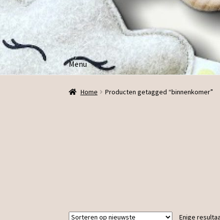
Ga
Ga
door
direct
naar
naar
navigatie
de
Menu
inhoud
Home
Producten getagged “binnenkomer”
Enige resulta