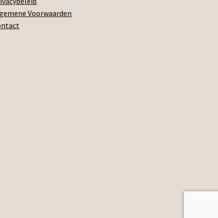
ivacybeleid
lgemene Voorwaarden
ontact