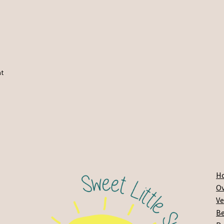
at
H
Ov
Ve
Be