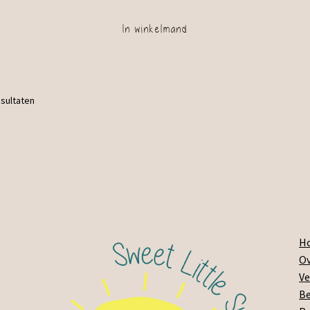
In winkelmand
esultaten
H
Ov
Ve
Be