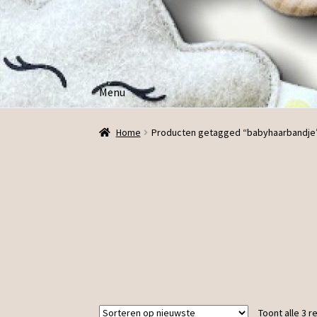
Ga
Ga
door
direct
naar
naar
navigatie
de
Menu
inhoud
Home
Producten getagged “babyhaarbandje
Toont alle 3 r