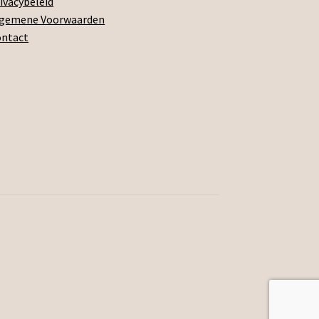
ivacybeleid
lgemene Voorwaarden
ontact