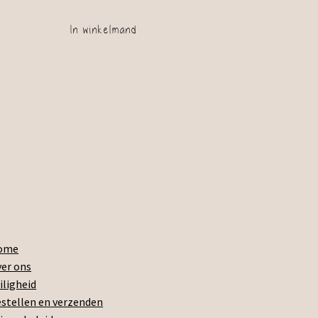
In winkelmand
ome
er ons
iligheid
stellen en verzenden