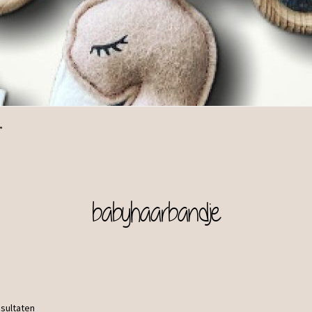
”
babyhaarbandje
esultaten