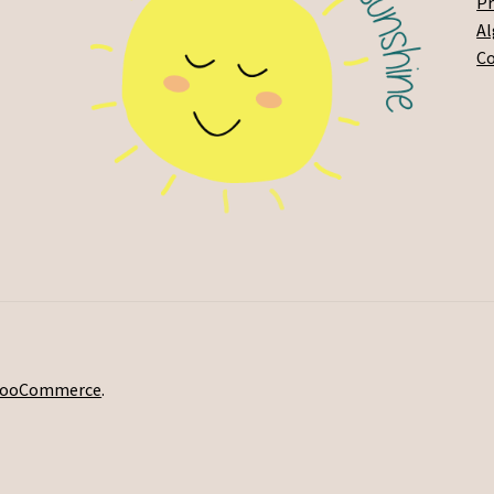
Pr
A
C
 WooCommerce
.