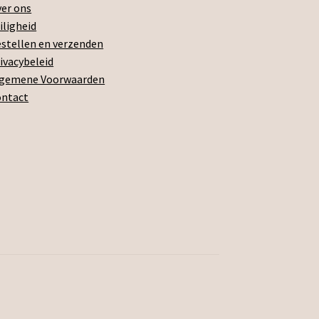
er ons
iligheid
stellen en verzenden
ivacybeleid
lgemene Voorwaarden
ontact