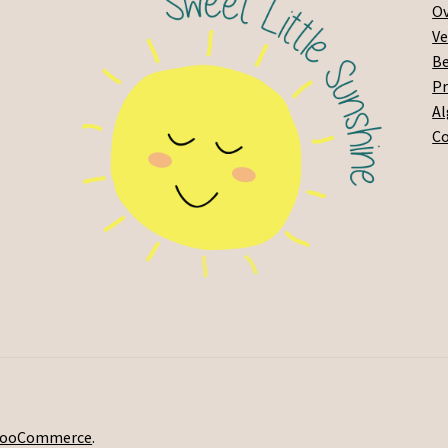
Ov
Ve
Be
Pr
A
C
 WooCommerce
.