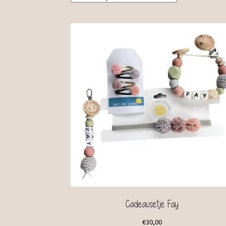
Cadeausetje Fay
€
30,00